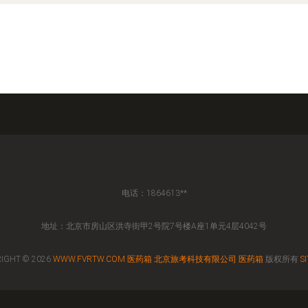
电话：1864613**
地址：北京市房山区洪寺街甲2号院7号楼A座1单元4层4042号
IGHT © 2026
WWW.FVRTW.COM
医药箱
北京旅考科技有限公司
医药箱
版权所有
S