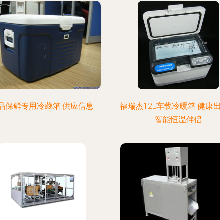
品保鲜专用冷藏箱 供应信息
福瑞杰12L车载冷暖箱 健康
智能恒温伴侣