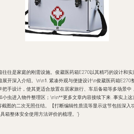
往往是家庭的刚需设施。俊葳医药箱E270以其精巧的设计和
开深入介绍。\n\n
1. 紧凑外观与便捷设计
\n俊葳医药箱E2
学把手设计，使其更适合放置在居家旅行、车后备箱等多场景中
虫进入物件整理区；\n\n**更多文章内容接续下来...事实上
容截图的二次无照任结。【打断编辑性质流等显示这节包括深入
具箱整体安全使用方法评价的梳理。'}