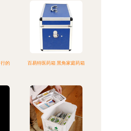
出行的
百易特医药箱 黑角家庭药箱