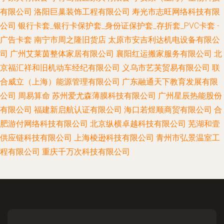
有限公司
洛阳巨巢装饰工程有限公司
寿光市志旺网络科技有限
公司
银行卡套_银行卡保护套_身份证保护套_存折套_PVC卡套 -
广告卡套
南宁市周之隆旧货店
太原市安吉利达机电设备有限公
司
广州艾莱茵整体家居有限公司
襄阳红运搬家服务有限公司
北
京福汇祥和旧机动车经纪有限公司
义乌市艺芙贸易有限公司
联
合威立（上海）能源管理有限公司
广东融通天下教育发展有限
公司
周易算命
苏州爱尤森薄膜科技有限公司
广州星辰热能股份
有限公司
福建新启航认证有限公司
海口若煜顺商贸有限公司
合
肥游付网络科技有限公司
北京纵横卓越科技有限公司
芜湖和壹
供应链科技有限公司
上海棱逊科技有限公司
青州市弘景温室工
程有限公司
重庆千万次科技有限公司