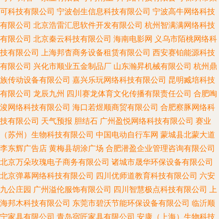
可科技有限公司
宁波创生信息科技有限公司
宁波高牛网络科技
有限公司
北京浩雷汇思软件开发有限公司
杭州智满满网络科技
有限公司
北京秦云科技有限公司
海南电影网
义乌市陌桃网络科
技有限公司
上海邦杳商务设备租赁有限公司
西安赛铂能源科技
有限公司
兴化市顺业五金制品厂
山东瀚昇机械有限公司
杭州鼎
族传动设备有限公司
嘉兴乐玩网络科技有限公司
昆明臧培科技
有限公司
龙辰九州
四川赛龙体育文化传播有限责任公司
合肥啕
浚网络科技有限公司
海口若煜顺商贸有限公司
合肥察豚网络科
技有限公司
天气预报
胆结石
广州盈悦网络科技有限公司
赛业
（苏州）生物科技有限公司
中国电动自行车网
蒙城县北蒙大道
李东辉广告店
黄梅县胡涂广场
合肥潜盈企业管理咨询有限公司
北京万朵玫瑰电子商务有限公司
诸城市晟华环保设备有限公司
北京弹幕网络科技有限公司
四川优师道教育科技有限公司
六安
九公庄园
广州溢伦服饰有限公司
四川智慧极点科技有限公司
上
海邦木科技有限公司
东莞市碧沃节能环保设备有限公司
临沂顺
宁家具有限公司
青岛宿匠家具有限公司
安康（上海）生物科技