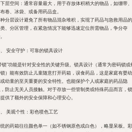
.
下层空间
：通常容量最大，用于存放体积稍大的物品，如绷带
纱布卷、冰袋、或备用药品盒。
这种分层设计避免了所有物品混杂堆积，实现了药品与急救用品
分类、分区管理，在紧急情况下能够迅速定位所需物品，争分夺
秒。
三、 安全守护：可靠的锁具设计
“带锁”功能是针对安全性的关键升级。锁具设计（通常为密码锁或
匙锁）能有效防止儿童随意打开药箱，误食药品，这是家庭有婴
儿或幼童的至关重要的安全特性。也能保护个人或家庭的药品隐
私，防止无关人员接触。对于存放一些管制类或特殊药品而言，
具提供了额外的安全保障和心理安心。
四、 美观个性：彩色喷色工艺
传统的药箱往往颜色单一（如不锈钢原色或白色），略显呆板。