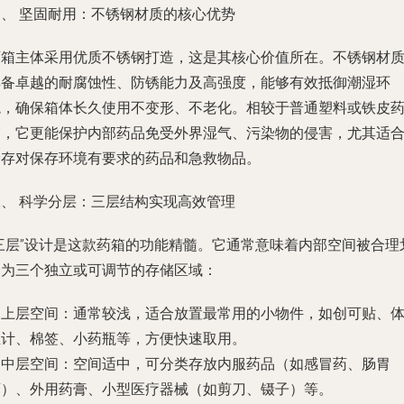
一、 坚固耐用：不锈钢材质的核心优势
药箱主体采用优质不锈钢打造，这是其核心价值所在。不锈钢材
具备卓越的耐腐蚀性、防锈能力及高强度，能够有效抵御潮湿环
境，确保箱体长久使用不变形、不老化。相较于普通塑料或铁皮
箱，它更能保护内部药品免受外界湿气、污染物的侵害，尤其适
储存对保存环境有要求的药品和急救物品。
二、 科学分层：三层结构实现高效管理
“三层”设计是这款药箱的功能精髓。它通常意味着内部空间被合理
分为三个独立或可调节的存储区域：
.
上层空间
：通常较浅，适合放置最常用的小物件，如创可贴、
温计、棉签、小药瓶等，方便快速取用。
.
中层空间
：空间适中，可分类存放内服药品（如感冒药、肠胃
药）、外用药膏、小型医疗器械（如剪刀、镊子）等。