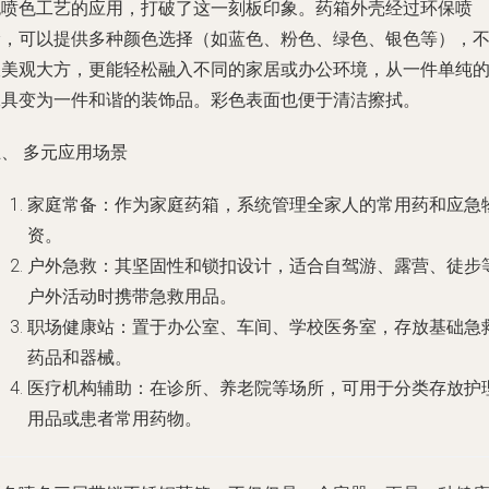
色喷色工艺的应用，打破了这一刻板印象。药箱外壳经过环保喷
涂，可以提供多种颜色选择（如蓝色、粉色、绿色、银色等），
仅美观大方，更能轻松融入不同的家居或办公环境，从一件单纯
工具变为一件和谐的装饰品。彩色表面也便于清洁擦拭。
、 多元应用场景
家庭常备
：作为家庭药箱，系统管理全家人的常用药和应急
资。
户外急救
：其坚固性和锁扣设计，适合自驾游、露营、徒步
户外活动时携带急救用品。
职场健康站
：置于办公室、车间、学校医务室，存放基础急
药品和器械。
医疗机构辅助
：在诊所、养老院等场所，可用于分类存放护
用品或患者常用药物。